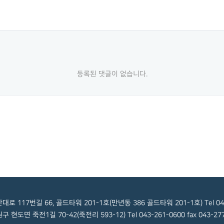
등록된 댓글이 없습니다.
17번길 66, 골드타워 201-1호(만년동 386 골드타워 201-1호) Tel 042-63
면 죽전1길 70-42(죽전리 593-12) Tel 043-261-0600 fax 043-277