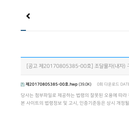
[공고 제20170805385-00호] 조달물자(내자
제20170805385-00호.hwp
(39.0K)
0회 다운로드
DATE
당사는 첨부파일로 제공하는 법령의 잘못된 오용에 따라 
본 사이트의 법령정보 및 고시, 인증기준등은 상시 개정